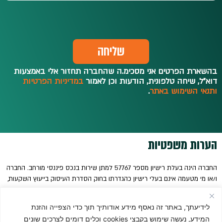
שליחה
בהשארת הפרטים אני מסכימ.ה שהחברה תחזור אלי באמצעות
דוא"ל, שיחה טלפונית, הודעות וכן לאמור
במדיניות הפרטיות
ותנאי השימוש באתר
.
הערות משפטיות
החברה הינה בעלת רישיון מספר 57767 למתן שירות בנכס פיננסי מורחב. החברה
ו/או מי מטעמה אינם בעלי רישיון כהגדרתו בחוק הסדרת העיסוק בייעוץ השקעות,
בשיווק השקעות ובניהול תיקי השקעות, תשנ"ה-1995. אין באמור משום ייעוץ ו/או
שיווק השקעות ו/או ייעוץ מס ואין בו משום תחליף לשירותים כאמור המתחשבים
לידיעתך, באתר זה נאסף מידע אודותיך תוך כדי הצפייה והזנת
בנתונים ובצרכים המיוחדים של כל אדם. אין באמור משום המלצה בנוגע לכדאיות
המידע, נעשה שימוש בקבצי cookies וכלים דומים לצרכים שונים