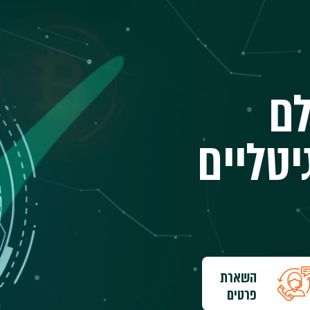
לם
טליים
השארת
פרטים